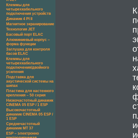
Клеммы для
четырехкабельного
подключения устройств
п
Динамик 4 PI II
Магнитное экранирование
Технология JET
Басовый порт ELAC
э
Алюминиевый корпус –
форма функции
о
Заглушка для контроля
басов ELAC
н
Клеммы для
четырехкабельного
х
подключения/двойного
усиления
т
Подставка для
акустической системы на
к
шипах
Пластина для настенного
ф
крепления – 50 серия
Низкочастотный динамик
с
CINEMA 05 ESP / 1 ESP
Высокочастотный
п
динамик CINEMA 05 ESP /
1 ESP
и
Среднечастотный
динамик МТ 37
и
ESP – электронно
контролируемая