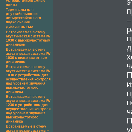
э
устройств/Монтажные
плиты
п
Терминалы для
двухкабельного и
четырехкабельного
подключения
Дизайн CINEMA
р
Встраиваемая в стену
акустическая система IW
п
1030 с высокочастотным
динамиком
д
Встраиваемая в стену
акустическая система IW
х
1030 с низкочастотным
динамиком
ч
Встраиваемая в стену
акустическая система IW
П
1030 с устройством для
осуществления контроля
над уровнем звучания
высокочастотного
п
динамика
Встраиваемая в стену
п
акустическая система IW
1230 с устройством для
осуществления контроля
ч
над уровнем звучания
высокочастотного
П
динамика
Встраиваемые в стену
у
акустические системы –