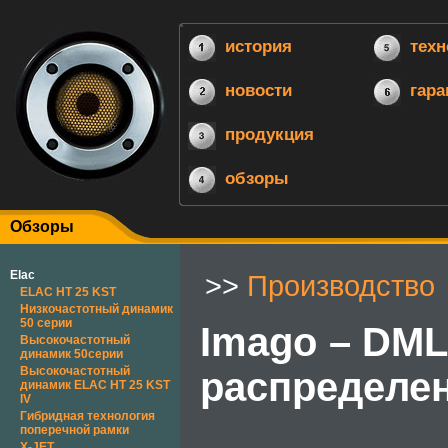
история
техн
новости
гара
продукция
обзоры
Обзоры
Elac
>>
Производство
ELAC HT 25 KST
Низкочастотный динамик
50 серии
Imago – DML
Высокочастотный
динамик 50серии
Высокочастотный
распределе
динамик ELAC HT 25 KST
IV
Гибридная технология
поперечной рамки
X-JET