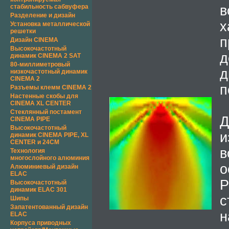
стабильность сабвуфера
в
Разделение и дизайн
Установка металлической
решетки
п
Дизайн CINEMA
Высокочастотный
динамик CINEMA 2 SAT
80-миллиметровый
д
низкочастотный динамик
CINEMA 2
п
Разъемы клемм CINEMA 2
Настенные скобы для
CINEMA XL CENTER
Стеклянный постамент
Д
CINEMA PIPE
Высокочастотный
и
динамик CINEMA PIPE, XL
CENTER и 24CM
в
Технология
многослойного алюминия
о
Алюминиевый дизайн
ELAC
Р
Высокочастотный
динамик ELAC 301
Шипы
Запатентованный дизайн
н
ELAC
Корпуса приводных