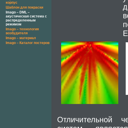
корпус
д
Шаблон для покраски
Imago – DML –
в
акустическая система с
распределенным
п
режимом
Imago – технология
E
возбудителя
Imago – материал
Imago – Каталог постеров
Отличительной ч