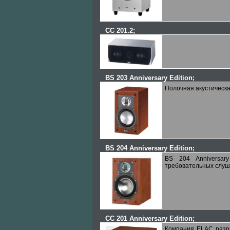
CC 201.2
;
BS 203 Anniversary Edition
;
Полочная акустическая
BS 204 Anniversary Edition
;
BS 204 Anniversar
требовательных слуш
CC 201 Anniversary Edition
;
Компания ELAC разр