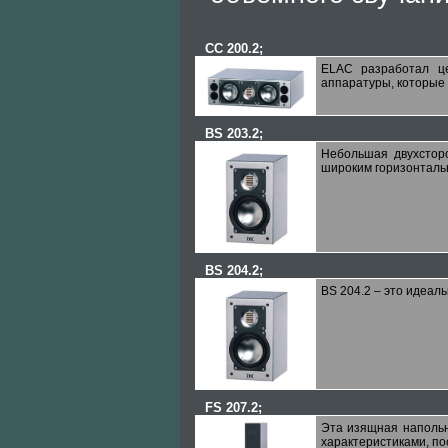
CC 200.2
;
ELAC разработал ц
аппаратуры, которые 
BS 203.2
;
Небольшая двухстор
широким горизонталь
BS 204.2
;
BS 204.2 – это идеа
FS 207.2
;
Эта изящная напольн
характеристиками, по