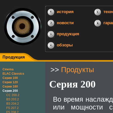
история
техн
новости
гара
продукция
обзоры
Продукция
>>
Продукты
Cinema
ELAC Classics
Серия 100
Серия 200
Серия 120
Серия 180
Серия 200
CC 200.2
Во время наслажд
BS 203.2
BS 204.2
или мощности с
FS 207.2
FS 208.2