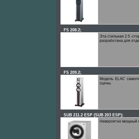
FS 208.2
;
Эта стильная 2.5 -ст
разработана для отде
FS 209.2
;
Модель ELAC самого
сцены.
SUB 211.2 ESP (SUB 203 ESP)
;
Невероятно мощный 