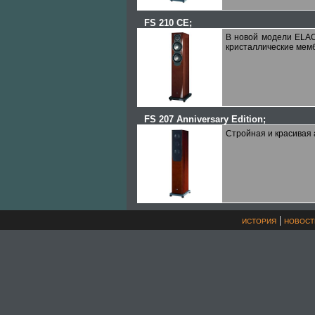
FS 210 CE
;
В новой модели ЕLAC
кристаллические мемб
FS 207 Anniversary Edition
;
Стройная и красивая а
|
ИСТОРИЯ
НОВОСТ