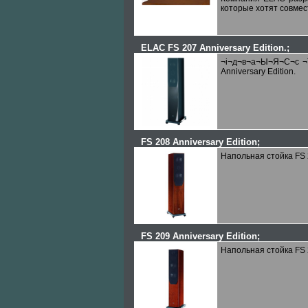
которые хотят совмес
ELAC FS 207 Anniversary Edition.
;
¬і¬д¬в¬а¬Ы¬Я¬С¬с 
Anniversary Edition.
FS 208 Anniversary Edition
;
Напольная стойка FS 2
FS 209 Anniversary Edition
;
Напольная стойка FS 2