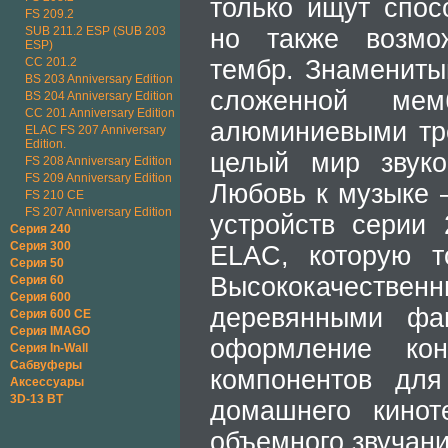
только ищут спос
FS 209.2
SUB 211.2 ESP (SUB 203
но также возмо
ESP)
CC 201.2
тембр. Знамениты
BS 203 Anniversary Edition
сложенной ме
BS 204 Anniversary Edition
CC 201 Anniversary Edition
алюминиевыми тр
ELAC FS 207 Anniversary
Edition.
целый мир звуко
FS 208 Anniversary Edition
FS 209 Anniversary Edition
Любовь к музыке 
FS 210 CE
FS 207 Anniversary Edition
устройств серии
Серия 240
Серия 300
ELAC, которую т
Серия 50
Высококачест
Серия 60
Серия 600
деревянными фа
Серия 600 CE
Серия IMAGO
оформление кон
Серия In-Wall
Сабвуферы
компонентов дл
Аксессуары
3D-13 BT
домашнего киноте
объемного звучани